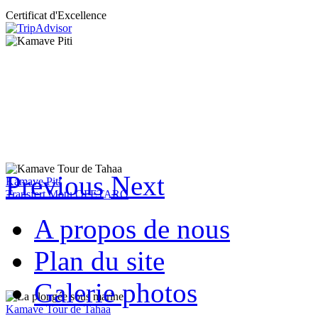
Certificat d'Excellence
Previous
Next
Kamave Piti
Transfert Motu OFETARO
A propos de nous
Plan du site
Galerie photos
Kamave Tour de Tahaa