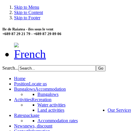
Skip to Menu
Skip to Content
Skip to Footer
Ile de Raiatea - iles sous le vent
+689 87 29 21 79 - +689 87 29 89 06
Search...
Home
Position
Locate us
Bungalows
Accommodation
Bungalows
Activities
Recreation
Water activities
Land activities
Our Service
Rates
package
Accommodation rates
News
news, discount