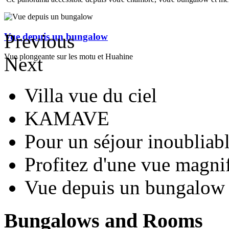
Previous
Vue depuis un bungalow
Vue plongeante sur les motu et Huahine
Next
Villa vue du ciel
KAMAVE
Pour un séjour inoubliab
Profitez d'une vue magni
Vue depuis un bungalow
Bungalows
and Rooms