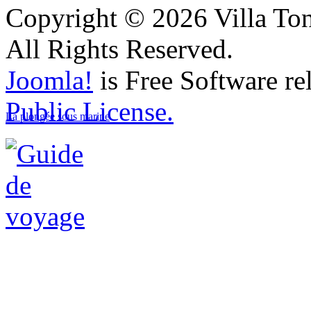
Copyright © 2026 Villa Ton
All Rights Reserved.
Joomla!
is Free Software re
Public License.
La plongée sous marine