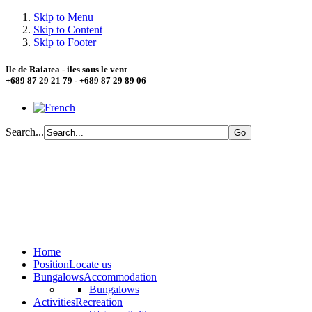
Skip to Menu
Skip to Content
Skip to Footer
Ile de Raiatea - iles sous le vent
+689 87 29 21 79 - +689 87 29 89 06
Search...
Home
Position
Locate us
Bungalows
Accommodation
Bungalows
Activities
Recreation