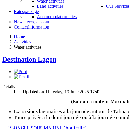
Water activities
Land activities
Our Service
Rates
package
Accommodation rates
News
news, discount
Contact
Information
Home
Activities
Water activities
Destination Lagon
Details
Last Updated on Thursday, 19 June 2025 17:42
KAMAVE
"TOUR DE TAHAA"
(Bateau à moteur Marinal
Excursions lagonaires à la journée autour de Tahaa 
Tours privés à la demi journée ou à la journée comp
PLONGEE SOUS MARINE (bouteille)