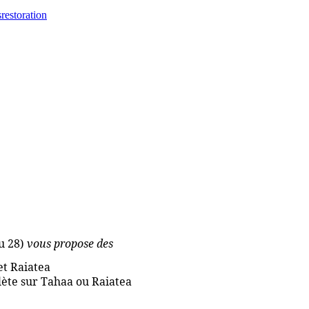
s
restoration
u 28)
vous propose des
et Raiatea
lète sur Tahaa ou Raiatea