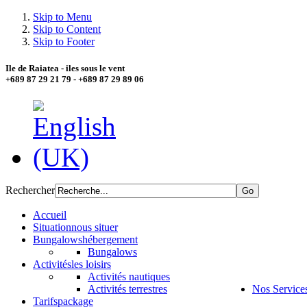
Skip to Menu
Skip to Content
Skip to Footer
Ile de Raiatea - iles sous le vent
+689 87 29 21 79 - +689 87 29 89 06
Rechercher
Accueil
Situation
nous situer
Bungalows
hébergement
Bungalows
Activités
les loisirs
Activités nautiques
Activités terrestres
Nos Service
Tarifs
package