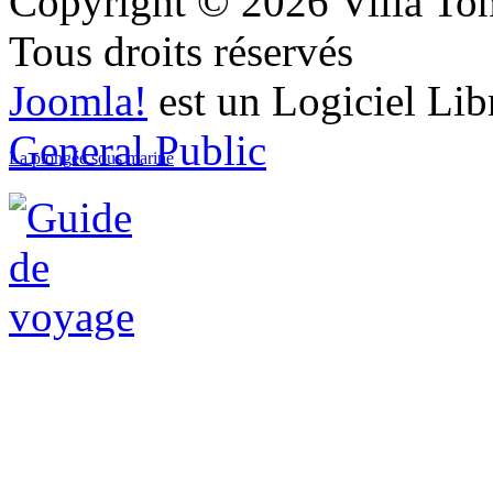
Copyright © 2026 Villa Ton
Tous droits réservés
Joomla!
est un Logiciel Lib
General Public
La plongée sous marine